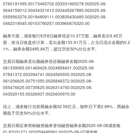
0760191095.00173493702.003331965278.002025-08-
0644159012.00434321612.003445267885.002025-08-
0559563276.00184809111.003835430485.002025-08-
0462319045.00103790257.003960676320.00
融券方面，浦发银行8月8日融券偿还10.37万股，融券卖出9.45万
股，按当日收盘价计算，卖出金额133.91万元，占当日流出金额的0.2
1%，融券余额2485.84万，超过历史50%分位水平。
交易日期融券卖出额融券偿还额融券余额2025-08-
081339065.001469429.0024858431.002025-08-
07841372.003394741.0024565555.002025-08-
061206625.00751555.0026846372.002025-08-
055476625.00735625.0026314750.002025-08-
043520153.00326937.0020600970.00
综上，浦发银行当前两融余额32.59亿元，较昨日下滑2.89%，两融余
额低于历史50%分位水平。
交易日期证券简称融资融券变动融资融券余额2025-08-08浦发银
行-97031271.003259499562.002025-08-07浦发银