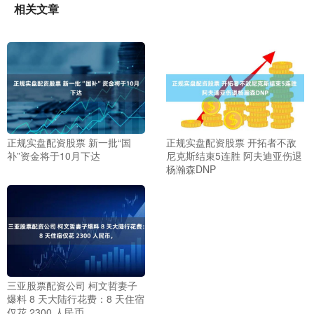
相关文章
正规实盘配资股票 新一批“国
正规实盘配资股票 开拓者不敌
补”资金将于10月下达
尼克斯结束5连胜 阿夫迪亚伤退
杨瀚森DNP
三亚股票配资公司 柯文哲妻子
爆料 8 天大陆行花费：8 天住宿
仅花 2300 人民币，