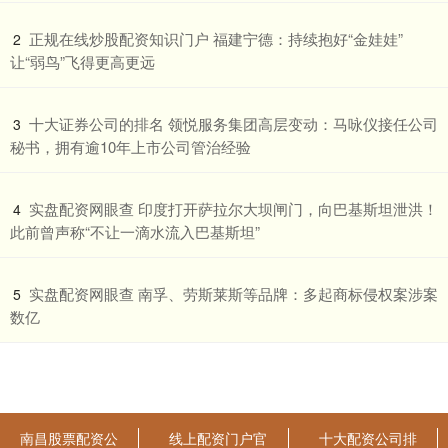
​正规在线炒股配资知识门户 福建宁德：持续抱好“金娃娃”
2
让“弱鸟”飞得更高更远
​十大证券公司的排名 领悦服务集团高层变动：马咏仪接任公司
3
秘书，拥有逾10年上市公司管治经验
​实盘配资网眼查 印度打开萨拉尔大坝闸门，向巴基斯坦泄洪！
4
此前曾声称“不让一滴水流入巴基斯坦”
​实盘配资网眼查 南孚、劳斯莱斯等品牌：多起商标侵权案涉案
5
数亿
南昌股票配资公
线上配资门户官
十大配资公司排