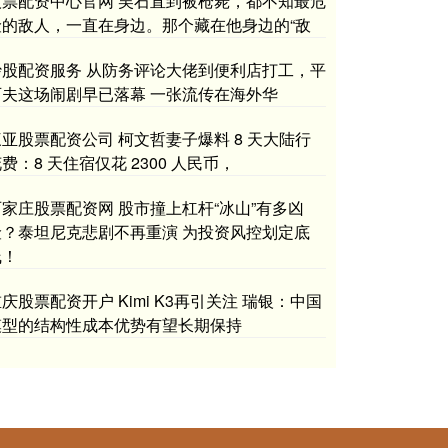
股票配资中心官网 吴石直到被枪毙，都不知最危
险的敌人，一直在身边。那个藏在他身边的“敌
炒股配资服务 从防务评论大佬到便利店打工，平
可夫这场闹剧早已落幕 一张流传在海外华
三亚股票配资公司 柯文哲妻子爆料 8 天大陆行
费：8 天住宿仅花 2300 人民币，
石家庄股票配资网 股市撞上杠杆“冰山”有多凶
险？泰坦尼克悲剧不再重演 为投资风控划定底
线！
庆股票配资开户 Kimi K3再引关注 瑞银：中国
模型的结构性成本优势有望长期保持